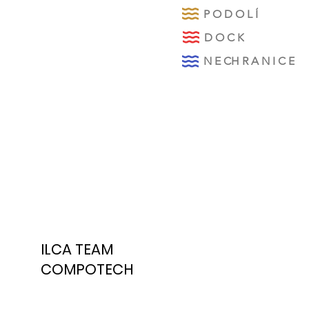
P O D O L Í
D O C K
N E CH R A N I C E
ILCA TEAM
COMPOTECH