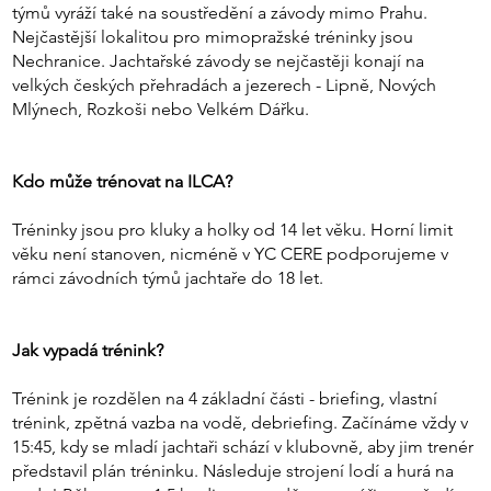
týmů vyráží také na soustředění a závody mimo Prahu.
Nejčastější lokalitou pro mimopražské tréninky jsou
Nechranice. Jachtařské závody se nejčastěji konají na
velkých českých přehradách a jezerech - Lipně, Nových
Mlýnech, Rozkoši nebo Velkém Dářku.
Kdo může trénovat na ILCA?
Tréninky jsou pro kluky a holky od 14 let věku. Horní limit
věku není stanoven, nicméně v YC CERE podporujeme v
rámci závodních týmů jachtaře do 18 let.
Jak vypadá trénink?
Trénink je rozdělen na 4 základní části - briefing, vlastní
trénink, zpětná vazba na vodě, debriefing. Začínáme vždy v
15:45, kdy se mladí jachtaři schází v klubovně, aby jim trenér
představil plán tréninku. Následuje strojení lodí a hurá na