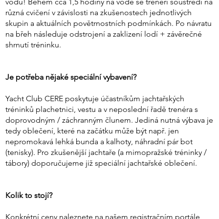
vodu! Během cca 1,5 hodiny na vodě se trenéři soustředí na
různá cvičení v závislosti na zkušenostech jednotlivých
skupin a aktuálních povětrnostních podmínkách. Po návratu
na břeh následuje odstrojení a zaklizení lodí + závěrečné
shrnutí tréninku.
Je potřeba nějaké speciální vybavení?
Yacht Club CERE poskytuje účastníkům jachtařských
tréninků plachetnici, vestu a v neposlední řadě trenéra s
doprovodným / záchranným člunem. Jediná nutná výbava je
tedy oblečení, které na začátku může být např. jen
nepromokavá lehká bunda a kalhoty, náhradní pár bot
(tenisky). Pro zkušenější jachtaře (a mimopražské tréninky /
tábory) doporučujeme již speciální jachtařské oblečení.
Kolik to stojí?
Konkrétní ceny naleznete na našem registračním portále