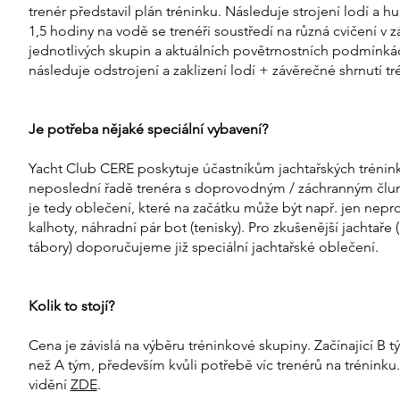
trenér představil plán tréninku. Následuje strojení lodí a 
1,5 hodiny na vodě se trenéři soustředí na různá cvičení v z
jednotlivých skupin a aktuálních povětrnostních podmínká
následuje odstrojení a zaklizení lodí + závěrečné shrnutí tr
Je potřeba nějaké speciální vybavení?
Yacht Club CERE poskytuje účastníkům jachtařských tréninků
neposlední řadě trenéra s doprovodným / záchranným člu
je tedy oblečení, které na začátku může být např. jen ne
kalhoty, náhradní pár bot (tenisky). Pro zkušenější jachtaře
tábory) doporučujeme již speciální jachtařské oblečení.
Kolik to stojí?
Cena je závislá na výběru tréninkové skupiny. Začínající B 
než A tým, především kvůli potřebě víc trenérů na tréninku
vidění
ZDE
.