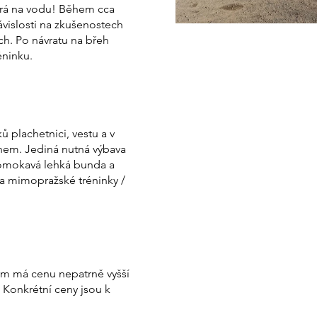
hurá na vodu! Během cca
ávislosti na zkušenostech
ch. Po návratu na břeh
éninku.
 plachetnici, vestu a v
nem. Jediná nutná výbava
promokavá lehká bunda a
 (a mimopražské tréninky /
tým má cenu nepatrně vyšší
. Konkrétní ceny jsou k