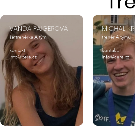
Tr
VANDA PAIGEROVÁ
MICHAL KR
šéftrenérka A tým
trenér A týmu
kontakt:
kontakt:
info@cere.cz
info@cere.cz