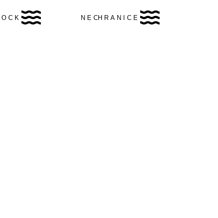
 O C K
N E CH R A N I C E