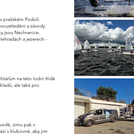
 v pražském Podolí.
a soustředění a závody
ky jsou Nechranice.
přehradách a jezerech -
chtařům na této lodní třídě
ákladů, ale také pro
 vodě, zimu pak v
ází v klubovně, aby jim