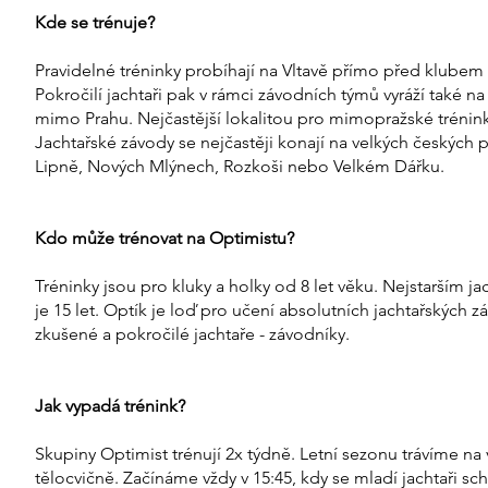
Kde se trénuje?
Pravidelné tréninky probíhají na Vltavě přímo před klubem
Pokročilí jachtaři pak v rámci závodních týmů vyráží také n
mimo Prahu. Nejčastější lokalitou pro mimopražské trénin
Jachtařské závody se nejčastěji konají na velkých českých 
Lipně, Nových Mlýnech, Rozkoši nebo Velkém Dářku.
Kdo může trénovat na Optimistu?
Tréninky jsou pro kluky a holky od 8 let věku. Nejstarším ja
je 15 let. Optík je loď pro učení absolutních jachtařských z
zkušené a pokročilé jachtaře - závodníky.
Jak vypadá trénink?
Skupiny Optimist trénují 2x týdně. Letní sezonu trávíme na
tělocvičně. Začínáme vždy v 15:45, kdy se mladí jachtaři sch