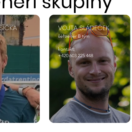
enéři skupiny
SIČKA
VOJTA SLÁDEČEK
šéftrenér B tým
kontakt:
+420 603 225 448