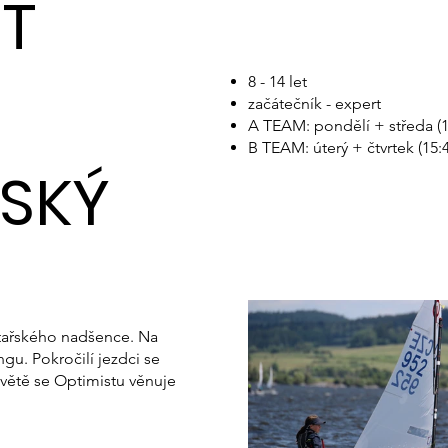
ST
8 - 14 let
začátečník - expert
A TEAM: pondělí + středa (15
B TEAM: úterý + čtvrtek (15:4
SKÝ
tařského nadšence. Na
gu. Pokročilí jezdci se
 světě se Optimistu věnuje