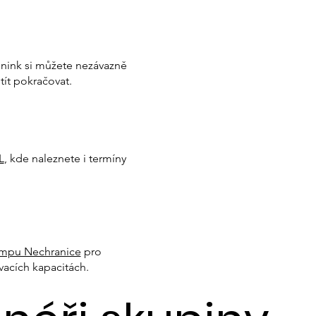
rénink si můžete nezávazně
ít pokračovat.
L
, kde naleznete i termíny
mpu Nechranice
pro
vacích kapacitách.