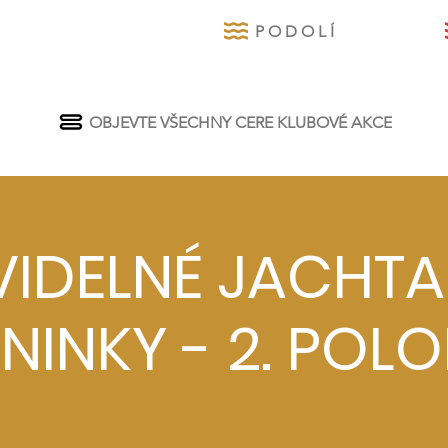
P O D O L Í
OBJEVTE VŠECHNY CERE KLUBOVÉ AKCE
VIDELNÉ JACHTA
NINKY - 2. POLO