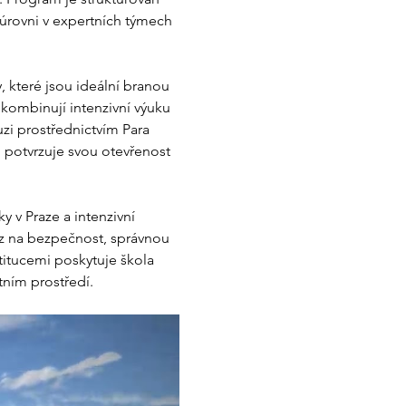
úrovni v expertních týmech 
 které jsou ideální branou 
 kombinují intenzivní výuku 
i prostřednictvím Para 
 potvrzuje svou otevřenost 
 v Praze a intenzivní 
z na bezpečnost, správnou 
titucemi poskytuje škola 
ním prostředí.