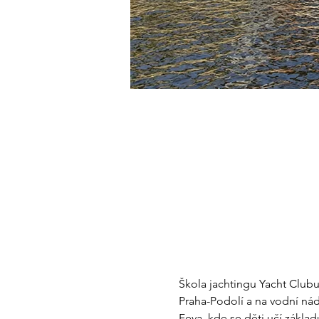
Škola jachtingu Yacht Clubu
Praha-Podolí a na vodní nádr
Feva, kde se děti učí zákla