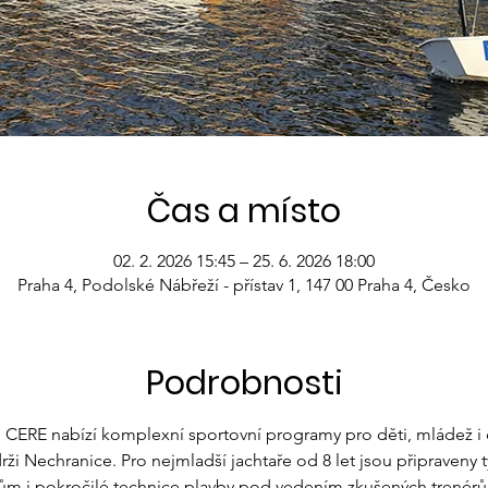
Čas a místo
02. 2. 2026 15:45 – 25. 6. 2026 18:00
Praha 4, Podolské Nábřeží - přístav 1, 147 00 Praha 4, Česko
Podrobnosti
 CERE nabízí komplexní sportovní programy pro děti, mládež i do
ži Nechranice. Pro nejmladší jachtaře od 8 let jsou připraveny 
dům i pokročilé technice plavby pod vedením zkušených trenérů.