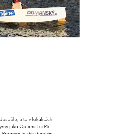
spělé, a to v lokalitách 
týmy jako Optimist či RS 
 Program je strukturován 