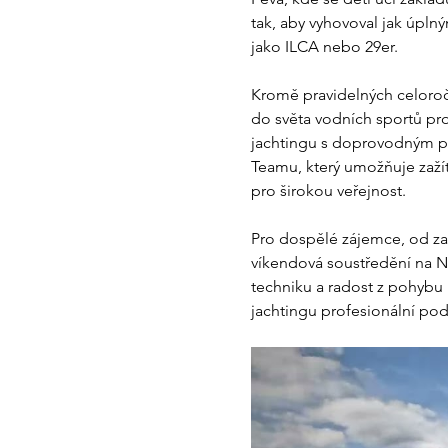
tak, aby vyhovoval jak úpln
jako ILCA nebo 29er.
Kromě pravidelných celoročn
do světa vodních sportů pro 
jachtingu s doprovodným pr
Teamu, který umožňuje zažít
pro širokou veřejnost.
Pro dospělé zájemce, od začá
víkendová soustředění na N
techniku a radost z pohybu 
jachtingu profesionální po