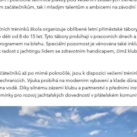
ým začátečníkům, tak i mladým talentům s ambicemi na závodní 
ích tréninků škola organizuje oblíbené letní příměstské tábory,
děti od 8 do 15 let. Tyto tábory probíhají v pracovních dnech a
ogramem na břehu. Speciální pozornost je věnována také inkluz
 radost z jachtingu lidem se zdravotním handicapem, čímž klub
tečníků až po mírně pokročilé, jsou k dispozici večerní tréninky
echranicích. Výuka probíhá na moderním vybavení a klade důra
na vodě. Díky silnému zázemí klubu a partnerství s předními ins
dmínky pro rozvoj jachtařských dovedností v přátelském komunit