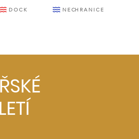
D O C K
N E CH R A N I C E
ŘSKÉ
LETÍ