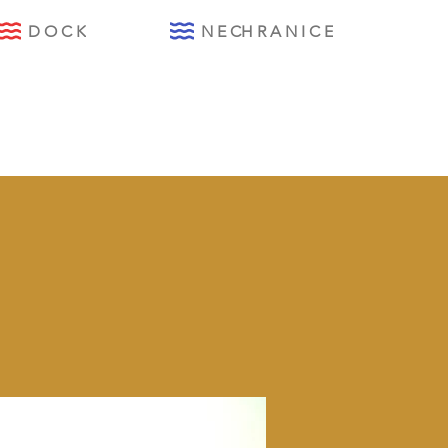
D O C K
N E CH R A N I C E