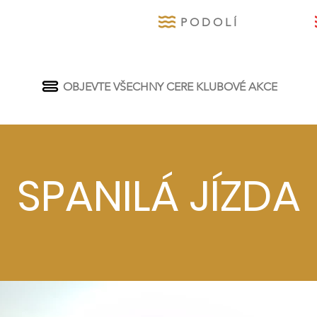
P O D O L Í
OBJEVTE VŠECHNY CERE KLUBOVÉ AKCE
SPANILÁ JÍZDA